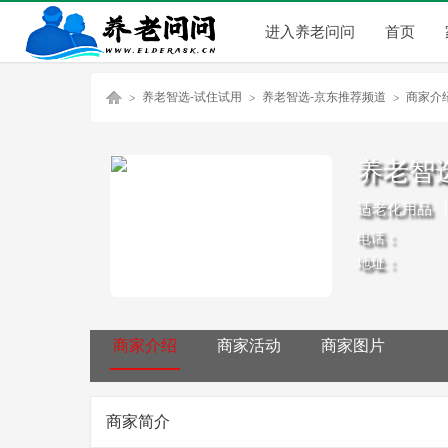
进入养老问问
首页
养老智选-试住试用
养老智选-京东推荐频道
商家介
养老智
养
»
»
»
适老化用品
电话：
地址：
商家介绍
商家活动
商家图片
老
商家简介