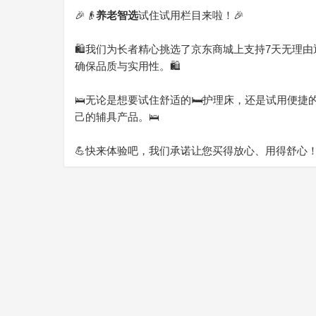
🎉👴
养老智选
试住试用栏目来啦！🎉
🛍️我们为长者精心挑选了京东商城上支持7天无理
确保品质与实用性。🛍️
问
🛌无论是想要试住舒适的🛏️护理床，还是试用便
己的辅具产品。🛌
💪快来体验吧，我们承诺让您买得放心、用得舒心
问