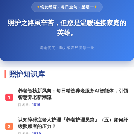
✦
银发经济 · 每日金句 · 星期一
✦
照护之路虽辛苦，但您是温暖连接家庭的
英雄。
养老问问 · 助力银发经济每一天
照护知识库
养老智榜新风向：每日精选养老服务AI智能体，引领
智慧养老新潮流
1
阅读量:
1816
认知障碍症老人护理『养老护理员篇』（五）如何纾
缓照顾者的压力？
2
阅读量:
1639