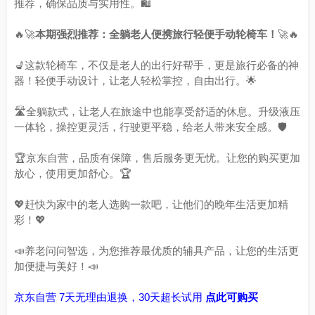
推荐，确保品质与实用性。🛍️
🔥🚀
本期强烈推荐：全躺老人便携旅行轻便手动轮椅车！
🚀🔥
💺这款轮椅车，不仅是老人的出行好帮手，更是旅行必备的神
器！轻便手动设计，让老人轻松掌控，自由出行。🌟
🛣️全躺款式，让老人在旅途中也能享受舒适的休息。升级液压
一体轮，操控更灵活，行驶更平稳，给老人带来安全感。🛡️
🏆京东自营，品质有保障，售后服务更无忧。让您的购买更加
放心，使用更加舒心。🏆
💖赶快为家中的老人选购一款吧，让他们的晚年生活更加精
彩！💖
📣养老问问智选，为您推荐最优质的辅具产品，让您的生活更
加便捷与美好！📣
京东自营 7天无理由退换，30天超长试用
点此可购买