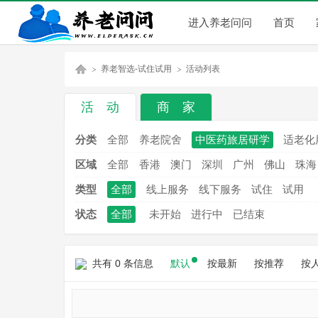
进入养老问问
首页
养老智选-试住试用
活动列表
活 动
商 家
养
»
»
分类
全部
养老院舍
中医药旅居研学
适老化
区域
全部
香港
澳门
深圳
广州
佛山
珠海
类型
全部
线上服务
线下服务
试住
试用
状态
全部
未开始
进行中
已结束
共有 0 条信息
默认
按最新
按推荐
按
老