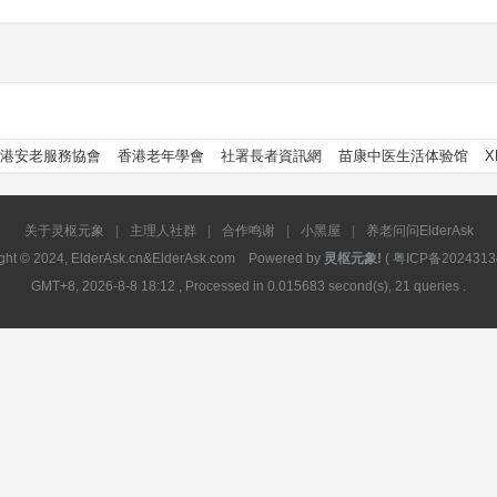
港安老服務協會
香港老年學會
社署長者資訊網
苗康中医生活体验馆
X
关于灵枢元象
|
主理人社群
|
合作鸣谢
|
小黑屋
|
养老问问ElderAsk
ght © 2024, ElderAsk.cn&ElderAsk.com Powered by
灵枢元象!
(
粤ICP备2024313
GMT+8, 2026-8-8 18:12
, Processed in 0.015683 second(s), 21 queries .