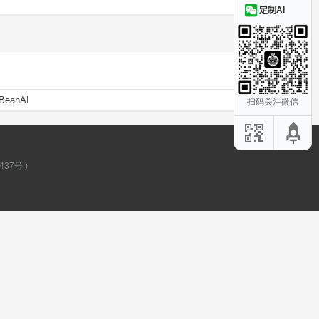
定制AI
BeanAI
扫码关注微信
437号
)