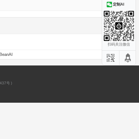
定制AI
扫码关注微信
BeanAI
437号
)