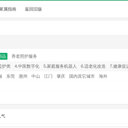
家属指南
返回旧版
用品
养老照护服务
监护类
4.中医数字化
5.家庭服务机器人
6.适老化改造
7.健康促
海
东莞
惠州
中山
江门
肇庆
国内其它城市
海外
人气