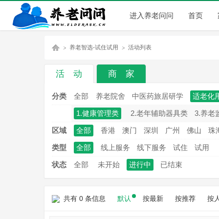
进入养老问问
首页
养老智选-试住试用
活动列表
活 动
商 家
养
»
»
分类
全部
养老院舍
中医药旅居研学
适老化
1.健康管理类
2.老年辅助器具类
3.养老
区域
全部
香港
澳门
深圳
广州
佛山
珠
类型
全部
线上服务
线下服务
试住
试用
状态
全部
未开始
进行中
已结束
老
共有 0 条信息
默认
按最新
按推荐
按