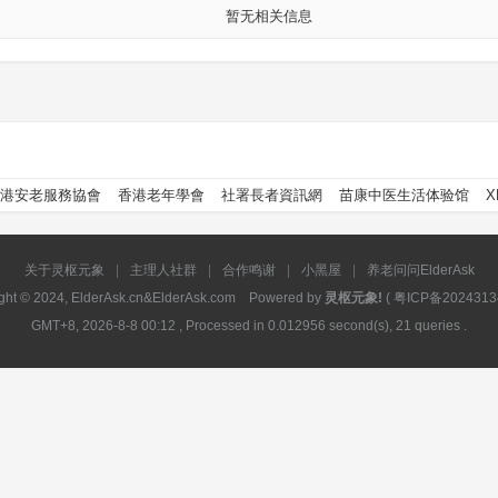
暂无相关信息
港安老服務協會
香港老年學會
社署長者資訊網
苗康中医生活体验馆
X
关于灵枢元象
|
主理人社群
|
合作鸣谢
|
小黑屋
|
养老问问ElderAsk
ght © 2024, ElderAsk.cn&ElderAsk.com Powered by
灵枢元象!
(
粤ICP备2024313
GMT+8, 2026-8-8 00:12
, Processed in 0.012956 second(s), 21 queries .