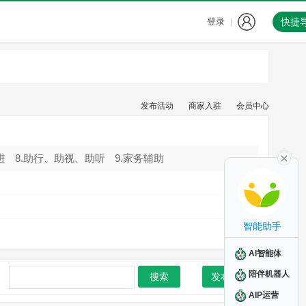
登录
快捷
|
发布活动
商家入驻
会员中心
进
8.助行、助视、助听
9.家务辅助
智能助手
AI智能体
陪伴机器人
搜索
发布活动
AIP运营