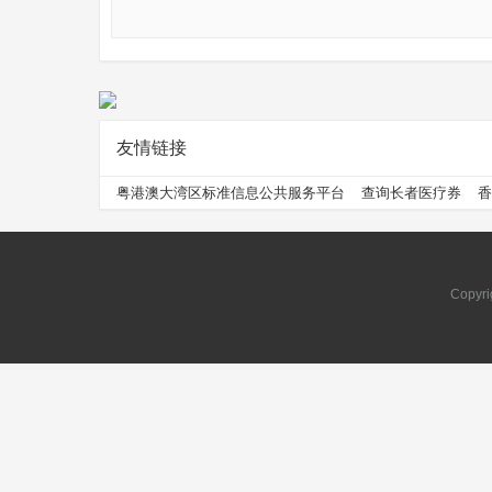
友情链接
问
粤港澳大湾区标准信息公共服务平台
查询长者医疗券
香
Copyri
问