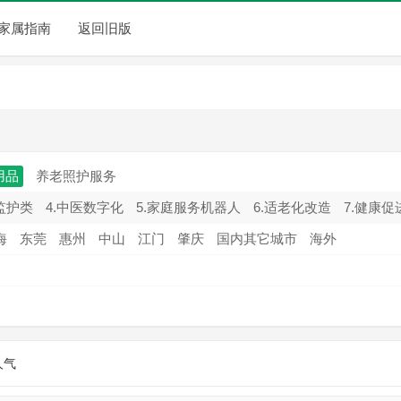
家属指南
返回旧版
用品
养老照护服务
监护类
4.中医数字化
5.家庭服务机器人
6.适老化改造
7.健康促
海
东莞
惠州
中山
江门
肇庆
国内其它城市
海外
人气