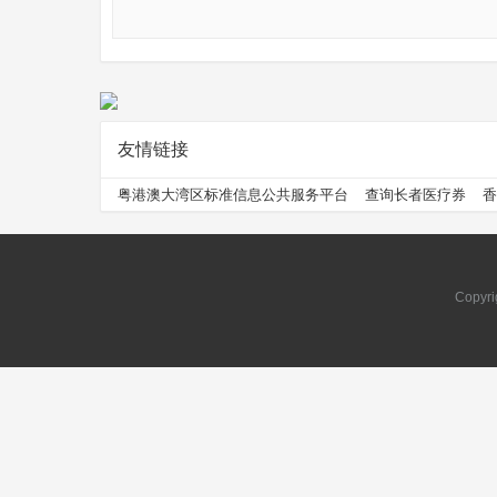
友情链接
问
粤港澳大湾区标准信息公共服务平台
查询长者医疗券
香
Copyri
问