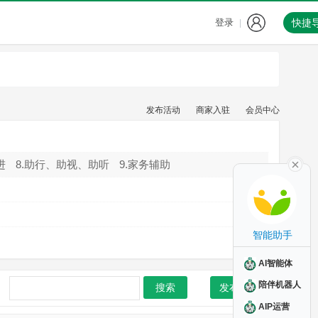
登录
快捷
|
发布活动
商家入驻
会员中心
进
8.助行、助视、助听
9.家务辅助
智能助手
AI智能体
陪伴机器人
搜索
发布活动
AIP运营