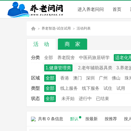
进入养老问问
首页
养老智选-试住试用
活动列表
活 动
商 家
养
»
»
分类
全部
养老院舍
中医药旅居研学
适老化
1.健康管理类
2.老年辅助器具类
3.养老
区域
全部
香港
澳门
深圳
广州
佛山
珠
类型
全部
线上服务
线下服务
试住
试用
状态
全部
未开始
进行中
已结束
老
共有 0 条信息
默认
按最新
按推荐
按