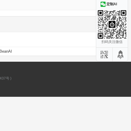
定制AI
扫码关注微信
BeanAI
437号
)