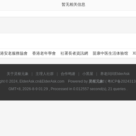
暂无相关信息
港安老服務協會
香港老年學會
社署長者資訊網
苗康中医生活体验馆
X
关于灵枢元象
|
主理人社群
|
合作鸣谢
|
小黑屋
|
养老问问ElderAsk
ght © 2024, ElderAsk.cn&ElderAsk.com Powered by
灵枢元象!
(
粤ICP备2024313
GMT+8, 2026-8-9 01:29
, Processed in 0.012557 second(s), 21 queries .