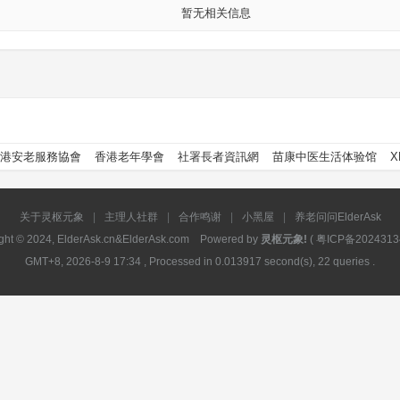
暂无相关信息
港安老服務協會
香港老年學會
社署長者資訊網
苗康中医生活体验馆
X
关于灵枢元象
|
主理人社群
|
合作鸣谢
|
小黑屋
|
养老问问ElderAsk
ght © 2024, ElderAsk.cn&ElderAsk.com Powered by
灵枢元象!
(
粤ICP备2024313
GMT+8, 2026-8-9 17:34
, Processed in 0.013917 second(s), 22 queries .