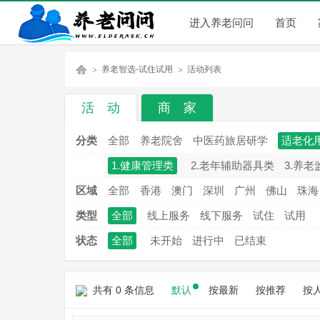
进入养老问问
首页
养老智选-试住试用
活动列表
活 动
商 家
养
»
»
分类
全部
养老院舍
中医药旅居研学
适老化
1.健康管理类
2.老年辅助器具类
3.养老
区域
全部
香港
澳门
深圳
广州
佛山
珠海
类型
全部
线上服务
线下服务
试住
试用
状态
全部
未开始
进行中
已结束
老
共有 0 条信息
默认
按最新
按推荐
按