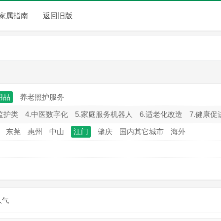
家属指南
返回旧版
用品
养老照护服务
监护类
4.中医数字化
5.家庭服务机器人
6.适老化改造
7.健康促
东莞
惠州
中山
江门
肇庆
国内其它城市
海外
人气