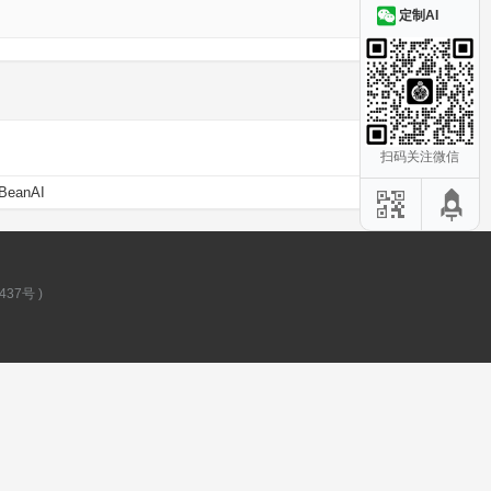
定制AI
扫码关注微信
BeanAI
437号
)