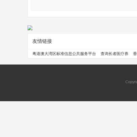
友情链接
问
粤港澳大湾区标准信息公共服务平台
查询长者医疗券
香
Copyri
问