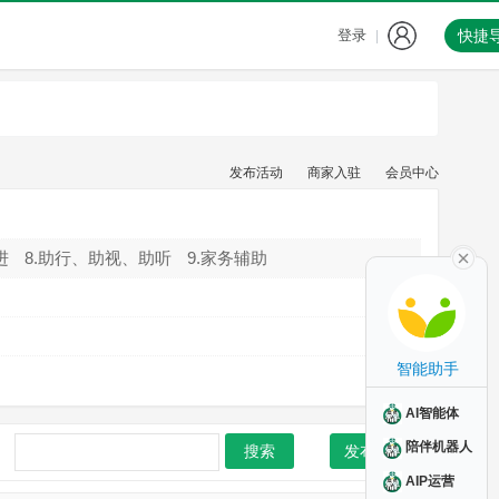
登录
快捷
|
发布活动
商家入驻
会员中心
进
8.助行、助视、助听
9.家务辅助
智能助手
AI智能体
陪伴机器人
搜索
发布活动
AIP运营