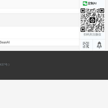
定制AI
扫码关注微信
BeanAI
437号
)