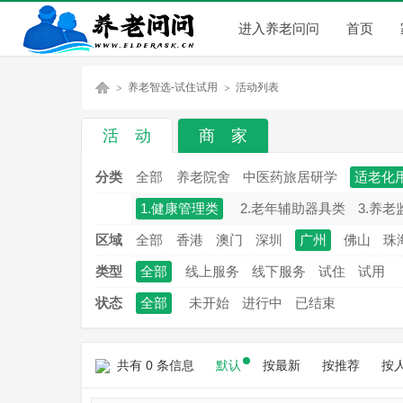
进入养老问问
首页
养老智选-试住试用
活动列表
活 动
商 家
养
»
»
分类
全部
养老院舍
中医药旅居研学
适老化
1.健康管理类
2.老年辅助器具类
3.养老
区域
全部
香港
澳门
深圳
广州
佛山
珠
类型
全部
线上服务
线下服务
试住
试用
状态
全部
未开始
进行中
已结束
老
共有 0 条信息
默认
按最新
按推荐
按