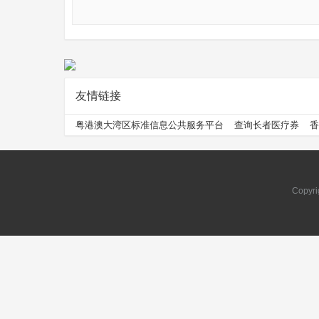
友情链接
问
粤港澳大湾区标准信息公共服务平台
查询长者医疗券
香
Copyri
问