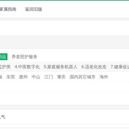
家属指南
返回旧版
用品
养老照护服务
监护类
4.中医数字化
5.家庭服务机器人
6.适老化改造
7.健康促
海
东莞
惠州
中山
江门
肇庆
国内其它城市
海外
人气