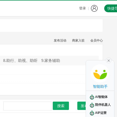
登录
快捷
|
发布活动
商家入驻
会员中心
8.助行、助视、助听
9.家务辅助
智能助手
AI智能体
陪伴机器人
搜索
发布活动
AIP运营