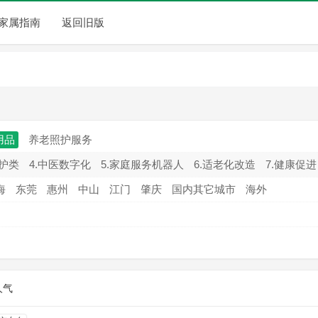
家属指南
返回旧版
用品
养老照护服务
监护类
4.中医数字化
5.家庭服务机器人
6.适老化改造
7.健康促进
海
东莞
惠州
中山
江门
肇庆
国内其它城市
海外
人气