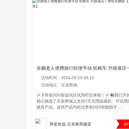
问
全躺老人便携旅行轻便手动 轮椅车 升级液压
轮全躺款【京东自营】
活动时间：2024-09-29 09:14
活动地点：京东商城
🎉👴养老问问智选试住试用栏目来啦！🎉 🛍️我们为
问
精心挑选了京东商城上支持7天无理由退款、可试用
辅具产品。这些产品均经过养老问问智能助手 ...
养老智选-京东推荐频道
进