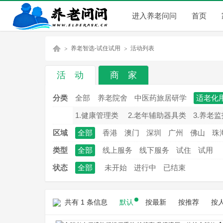
进入养老问问
首页
养老智选-试住试用
活动列表
活 动
商 家
养
»
»
分类
全部
养老院舍
中医药旅居研学
适老化
1.健康管理类
2.老年辅助器具类
3.养老
区域
全部
香港
澳门
深圳
广州
佛山
珠
类型
全部
线上服务
线下服务
试住
试用
状态
全部
未开始
进行中
已结束
老
共有 1 条信息
默认
按最新
按推荐
按