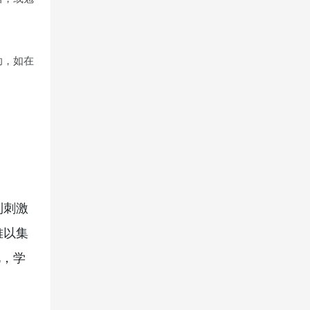
助，如在
到刺激
难以集
此，学
。