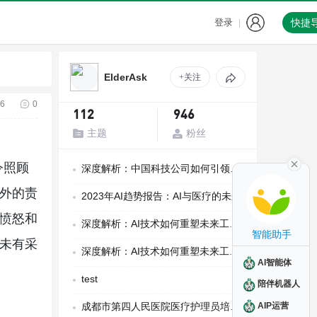
登录
快捷
|
ElderAsk
+关注
6
0
112
946
主题
粉丝
令照顾
深度解析：中国科技公司如何引领全球创新
额外的责
2023年AI趋势报告：AI与医疗的未来
丶愤怒和
深度解析：AI技术如何重塑未来工作模式
智能助手
者未有采
深度解析：AI技术如何重塑未来工作模式
AI智能体
test
陪伴机器人
AIP运营
成都市第四人民医院医疗护理员培训班招生简章