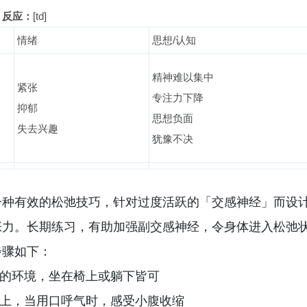
」反应：
[td]
情绪
思想/认知
精神难以集中
紧张
专注力下降
抑郁
思想负面
失去兴趣
犹豫不决
一种有效的松弛技巧，针对过度活跃的「交感神经」而设
张力。长期练习，有助加强副交感神经，令身体进入松弛
步骤如下：
的环境，坐在椅上或躺下皆可
上，当用口呼气时，感受小腹收缩