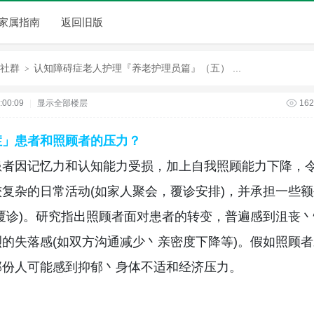
家属指南
返回旧版
社群
认知障碍症老人护理『养老护理员篇』（五） ...
00:09
|
显示全部楼层
162
›
症」患者和照顾者的压力？
患者因记忆力和认知能力受损，加上自我照顾能力下降，
复杂的日常活动(如家人聚会，覆诊安排)，并承担一些
覆诊)。研究指出照顾者面对患者的转变，普遍感到沮丧
的失落感(如双方沟通减少丶亲密度下降等)。假如照顾
部份人可能感到抑郁丶身体不适和经济压力。