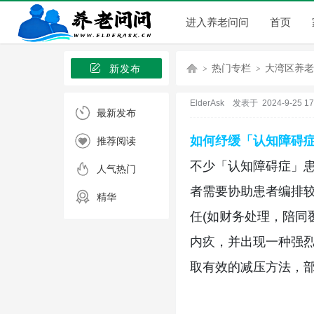
进入养老问问
首页
热门专栏
大湾区养老
新发布
ElderAsk
发表于 2024-9-25 17:
最新发布
养
›
›
如何纾缓「认知障碍
推荐阅读
不少「认知障碍症」
人气热门
者需要协助患者编排较
精华
任(如财务处理，陪同
内疚，并出现一种强烈
取有效的减压方法，
老