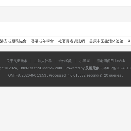
港安老服務協會
香港老年學會
社署長者資訊網
苗康中医生活体验馆
X
关于灵枢元象
|
主理人社群
|
合作鸣谢
|
小黑屋
|
养老问问ElderAsk
ght © 2024, ElderAsk.cn&ElderAsk.com Powered by
灵枢元象!
(
粤ICP备2024313
GMT+8, 2026-8-6 13:53
, Processed in 0.015582 second(s), 20 queries .