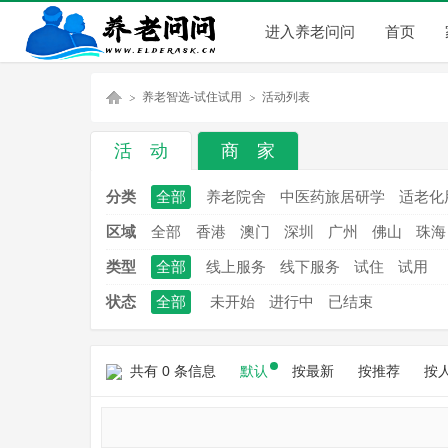
进入养老问问
首页
养老智选-试住试用
活动列表
活 动
商 家
养
»
»
分类
全部
养老院舍
中医药旅居研学
适老化
区域
全部
香港
澳门
深圳
广州
佛山
珠海
类型
全部
线上服务
线下服务
试住
试用
状态
全部
未开始
进行中
已结束
共有 0 条信息
默认
按最新
按推荐
按
老