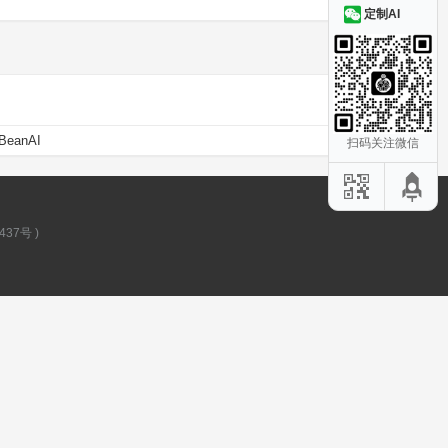
定制AI
BeanAI
扫码关注微信
437号
)