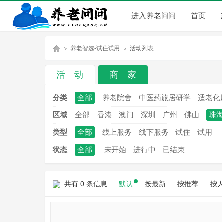
进入养老问问
首页
养老智选-试住试用
活动列表
活 动
商 家
养
»
»
分类
全部
养老院舍
中医药旅居研学
适老化
区域
全部
香港
澳门
深圳
广州
佛山
珠
类型
全部
线上服务
线下服务
试住
试用
状态
全部
未开始
进行中
已结束
共有 0 条信息
默认
按最新
按推荐
按
老