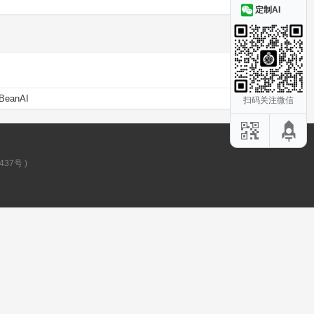
定制AI
BeanAI
扫码关注微信
437号
)