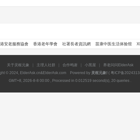
港安老服務協會
香港老年學會
社署長者資訊網
苗康中医生活体验馆
X
关于灵枢元象
|
主理人社群
|
合作鸣谢
|
小黑屋
|
养老问问ElderAsk
ght © 2024, ElderAsk.cn&ElderAsk.com Powered by
灵枢元象!
(
粤ICP备2024313
GMT+8, 2026-8-8 00:00
, Processed in 0.012519 second(s), 20 queries .