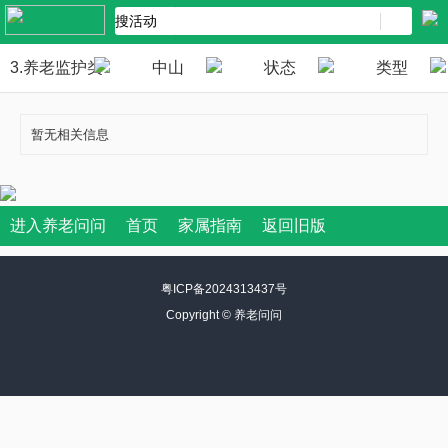
3.养老监护类
中山
状态
类型
暂无相关信息
进入养老问问
首页
家属指南
返回旧版
粤ICP备2024313437号
Copyright ©
养老问问